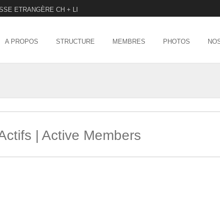
SSE ETRANGÈRE CH + LI
Menu
SKIP TO CONTENT
A PROPOS
STRUCTURE
MEMBRES
PHOTOS
NOS
ctifs | Active Members