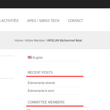
 ACTIVITÉS
APES / SWISS TECH
CONTACT
Home
/
Active Member
/
ARSLAN Muhammet Ikbal
English
RECENT POSTS
Évènements récents
Évènements à venir
COMMITTEE MEMBERS