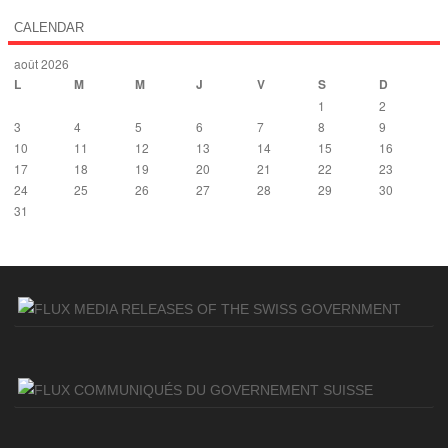
CALENDAR
août 2026
L
M
M
J
V
S
D
1
2
3
4
5
6
7
8
9
10
11
12
13
14
15
16
17
18
19
20
21
22
23
24
25
26
27
28
29
30
31
« Déc
MEDIA RELEASES OF THE SWISS GOVERNMENT
COMMUNIQUÉS DU GOVERNEMENT SUISSE