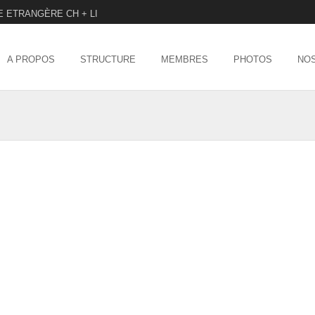
E ETRANGÈRE CH + LI
Menu
SKIP TO CONTENT
A PROPOS
STRUCTURE
MEMBRES
PHOTOS
NOS