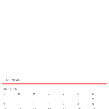
CALENDAR
août 2026
L
M
M
J
V
S
D
1
2
3
4
5
6
7
8
9