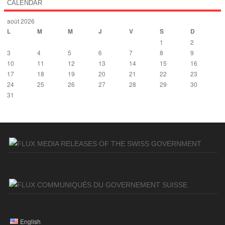
CALENDAR
août 2026
L
M
M
J
V
S
D
1
2
3
4
5
6
7
8
9
10
11
12
13
14
15
16
17
18
19
20
21
22
23
24
25
26
27
28
29
30
31
« Déc
MEDIA RELEASES OF THE SWISS GOVERNMENT
COMMUNIQUÉS DU GOVERNEMENT SUISSE
English